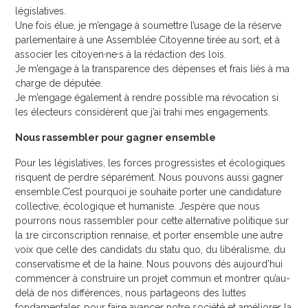
législatives.
Une fois élue, je m’engage à soumettre l’usage de la réserve
parlementaire à une Assemblée Citoyenne tirée au sort, et à
associer les citoyen·ne·s à la rédaction des lois.
Je m’engage à la transparence des dépenses et frais liés à ma
charge de députée.
Je m’engage également à rendre possible ma révocation si
les électeurs considèrent que j’ai trahi mes engagements.
Nous rassembler pour gagner ensemble
Pour les législatives, les forces progressistes et écologiques
risquent de perdre séparément. Nous pouvons aussi gagner
ensemble.C’est pourquoi je souhaite porter une candidature
collective, écologique et humaniste. J’espère que nous
pourrons nous rassembler pour cette alternative politique sur
la 1re circonscription rennaise, et porter ensemble une autre
voix que celle des candidats du statu quo, du libéralisme, du
conservatisme et de la haine. Nous pouvons dès aujourd’hui
commencer à construire un projet commun et montrer qu’au-
delà de nos différences, nous partageons des luttes
fondamentales pour faire avancer notre société et améliorer la