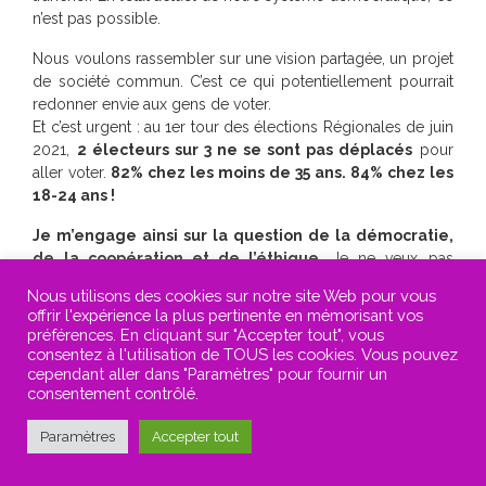
n’est pas possible.
Nous voulons rassembler sur une vision partagée, un projet
de société commun. C’est ce qui potentiellement pourrait
redonner envie aux gens de voter.
Et c’est urgent : au 1er tour des élections Régionales de juin
2021,
2 électeurs sur 3 ne se sont pas déplacés
pour
aller voter.
82% chez les moins de 35 ans. 84% chez les
18-24 ans !
Je m’engage ainsi sur la question de la démocratie,
de la coopération et de l’éthique.
Je ne veux pas
rajouter une candidature de plus à la présidentielle, ni écrire
Nous utilisons des cookies sur notre site Web pour vous
un nouveau programme. Vous pouvez retrouver
offrir l'expérience la plus pertinente en mémorisant vos
le
programme que j’ai porté en 2017 ici.
préférences. En cliquant sur "Accepter tout", vous
consentez à l'utilisation de TOUS les cookies. Vous pouvez
L’urgence est aujourd’hui démocratique, sociale et
cependant aller dans "Paramètres" pour fournir un
écologique, pour combattre la pauvreté et agir pour le
consentement contrôlé.
climat et le vivant au nom des générations futures. Dans ce
cadre, mon engagement à la Primaire Populaire se porte
Paramètres
Accepter tout
sur la question de la confiance retrouvée entre citoyennes,
citoyens et politique, à travers plus de démocratie et plus