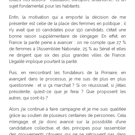
sujet fondamental pour les habitants.
Enfin, la motivation qui a emporté la décision de me
présenter est celle de la place des femmes en politique ; il
n’y avait que 10 candidates pour 150 candidats, c’était une
bonne raison supplémentaire de s’engager. En effet, en
France la parité peine à avancer : on ne compte que 27 %
de femmes à l’Assemblée Nationale, 25 % au Sénat et elles
ne dirigent que six des plus grandes villes de France.
L’égalité implique pourtant la parité.
Puis, en rencontrant les fondateurs de la Primaire, en
avançant dans le processus, je me suis de plus en plus
questionnée : et si ça marchait ? Si on réussissait, si j’étais
présidente, qu’est-ce que je ferai ? Que proposent les
autres, qui sont-ils ?
Alors j’ai continué à faire campagne et je me suis qualifiée
grâce au soutien de plusieurs centaines de personnes. Cela
m’engage, et j’ai donc avancé sur la possibilité d’une
candidature collective, et des principes pour rassembler
des mouvements citoyens qui ne se retrouvent pas dans